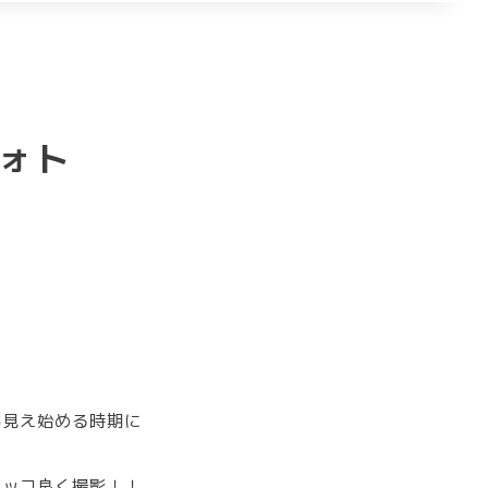
ォト
が見え始める時期に
カッコ良く撮影！！