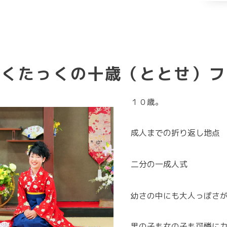
っくたっくの十歳（ととせ）フ
１０歳。
成人までの折り返し地点
二分の一成人式
幼さの中にも大人っぽさ
男の子も女の子も可憐に